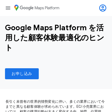
account_circle
menu
Google Maps Platform を活
用した顧客体験最適化のヒン
ト
お申し込み
長引く未曾有の世界的情勢変化に伴い、多くの業界において今
までと異なる顧客体験が求められています。EC/小売業界にお
いては、顧客の購買行動が大きく変化する中、地図、位置情